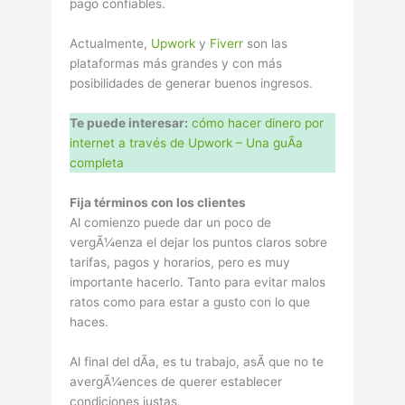
pago confiables.
Actualmente,
Upwork
y
Fiverr
son las
plataformas más grandes y con más
posibilidades de generar buenos ingresos
.
Te puede interesar:
cómo hacer dinero por
internet a través de Upwork – Una guÃ­a
completa
Fija términos con los clientes
Al comienzo puede dar un poco de
vergÃ¼enza el dejar los puntos claros sobre
tarifas, pagos y horarios, pero es muy
importante hacerlo. Tanto para evitar malos
ratos como para estar a gusto con lo que
haces.
Al final del dÃ­a, es tu trabajo, asÃ­ que no te
avergÃ¼ences de querer establecer
condiciones justas.