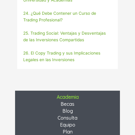
Universidad y Academias
24. ¿Qué Debe Contener un Curso de
Trading Profesional?
25. Trading Social: Ventajas y Desventajas
de las Inversiones Compartidas
26. El Copy Trading y sus Implicaciones
Legales en las Inversiones
Academia
Becas
Blog
Consulta
Equipo
Plan