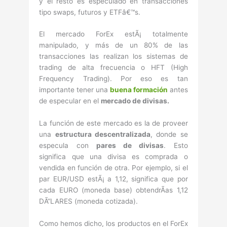
y el resto es especulado en transacciones
tipo swaps, futuros y ETFâ€™s.
El mercado ForEx estÃ¡ totalmente
manipulado, y más de un 80% de las
transacciones las realizan los sistemas de
trading de alta frecuencia o HFT (High
Frequency Trading). Por eso es tan
importante tener una
buena formación
antes
de especular en el
mercado de divisas.
La función de este mercado es la de proveer
una
estructura descentralizada
, donde se
especula con
pares de divisas
. Esto
significa que una divisa es comprada o
vendida en función de otra. Por ejemplo, si el
par EUR/USD estÃ¡ a 1,12, significa que por
cada EURO (moneda base) obtendrÃ­as 1,12
DÃ“LARES (moneda cotizada).
Como hemos dicho, los productos en el ForEx