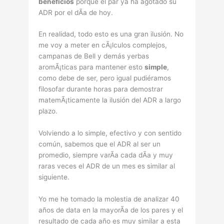
beneficios
porque el par ya ha agotado su
ADR por el dÃ­a de hoy.
En realidad, todo esto es una gran ilusión. No
me voy a meter en cÃ¡lculos complejos,
campanas de Bell y demás yerbas
aromÃ¡ticas para mantener esto
simple
,
como debe de ser, pero igual pudiéramos
filosofar durante horas para demostrar
matemÃ¡ticamente la ilusión del ADR a largo
plazo.
Volviendo a lo simple, efectivo y con sentido
común, sabemos que el ADR al ser un
promedio, siempre varÃ­a cada dÃ­a y muy
raras veces el ADR de un mes es similar al
siguiente.
Yo me he tomado la molestia de analizar 40
años de data en la mayorÃ­a de los pares y el
resultado de cada año es muy similar a esta