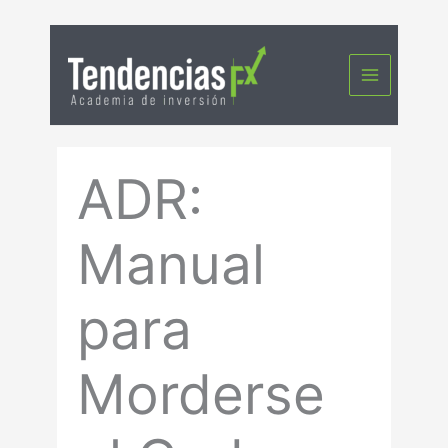
Ir
al
contenido
ADR:
Manual
para
Morderse